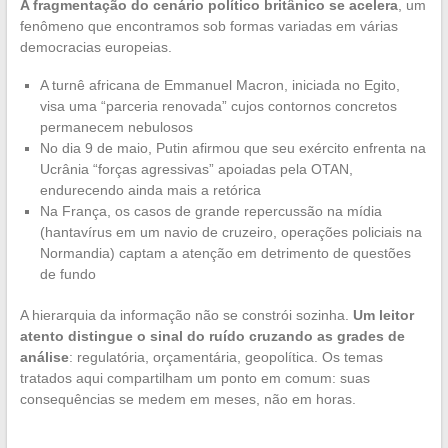
A fragmentação do cenário político britânico se acelera
, um
fenômeno que encontramos sob formas variadas em várias
democracias europeias.
A turnê africana de Emmanuel Macron, iniciada no Egito,
visa uma “parceria renovada” cujos contornos concretos
permanecem nebulosos
No dia 9 de maio, Putin afirmou que seu exército enfrenta na
Ucrânia “forças agressivas” apoiadas pela OTAN,
endurecendo ainda mais a retórica
Na França, os casos de grande repercussão na mídia
(hantavírus em um navio de cruzeiro, operações policiais na
Normandia) captam a atenção em detrimento de questões
de fundo
A hierarquia da informação não se constrói sozinha.
Um leitor
atento distingue o sinal do ruído cruzando as grades de
análise
: regulatória, orçamentária, geopolítica. Os temas
tratados aqui compartilham um ponto em comum: suas
consequências se medem em meses, não em horas.