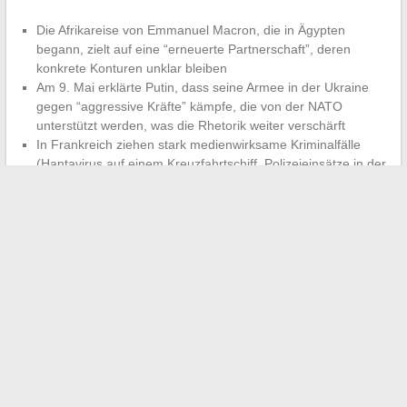
Die Afrikareise von Emmanuel Macron, die in Ägypten
begann, zielt auf eine “erneuerte Partnerschaft”, deren
konkrete Konturen unklar bleiben
Am 9. Mai erklärte Putin, dass seine Armee in der Ukraine
gegen “aggressive Kräfte” kämpfe, die von der NATO
unterstützt werden, was die Rhetorik weiter verschärft
In Frankreich ziehen stark medienwirksame Kriminalfälle
(Hantavirus auf einem Kreuzfahrtschiff, Polizeieinsätze in der
Normandie) die Aufmerksamkeit auf sich, zum Nachteil von
grundlegenden Themen
Die Hierarchie der Informationen entsteht nicht von selbst.
Ein
informierter Leser unterscheidet das Signal vom Rauschen,
indem er die Analyseansätze kreuzt
: regulatorisch,
haushaltspolitisch, geopolitisch. Die hier behandelten Themen
haben eines gemeinsam: Ihre Auswirkungen sind in Monaten
messbar, nicht in Stunden.