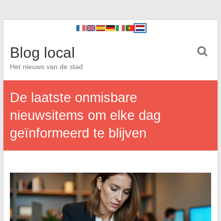
Blog local
Het nieuws van de stad
De laatste onmisbare
nieuwsitems om elke dag
geïnformeerd te blijven