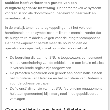
ambities heeft verloren ten gunste van een
veiligheidsgerichte uitstraling
. Het oorspronkelijke systeem
voorzag in sociale doorstroming, begeleiding naar werk en
milieubewustzijn.
In de praktijk tonen de terugkoppelingen uit het veld een
heroriëntatie op de symbolische militaire dimensie, zonder dat
de budgettaire middelen volgen voor de integratiecomponent.
De “herbewapening” betreft meer de houding dan de
operationele capaciteit, zowel op militair als civiel vlak.
De begroting die aan het SNU is toegewezen, compenseert
niet de vermindering van de middelen die aan lokale missies
in verschillende regio’s zijn toegewezen
De prefecten signaleren een gebrek aan coördinatie tussen
het ministerie van Defensie en het ministerie van Onderwijs
voor de cohesie verblijven
De “dienst” dimensie van het SNU (vereniging engagement,
hulp aan gemeenten) blijft marginaal in de gepubliceerde
verslagen