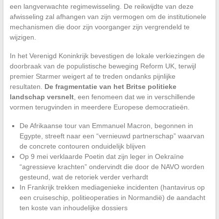
een langverwachte regimewisseling. De reikwijdte van deze
afwisseling zal afhangen van zijn vermogen om de institutionele
mechanismen die door zijn voorganger zijn vergrendeld te
wijzigen.
In het Verenigd Koninkrijk bevestigen de lokale verkiezingen de
doorbraak van de populistische beweging Reform UK, terwijl
premier Starmer weigert af te treden ondanks pijnlijke
resultaten.
De fragmentatie van het Britse politieke
landschap versnelt
, een fenomeen dat we in verschillende
vormen terugvinden in meerdere Europese democratieën.
De Afrikaanse tour van Emmanuel Macron, begonnen in
Egypte, streeft naar een “vernieuwd partnerschap” waarvan
de concrete contouren onduidelijk blijven
Op 9 mei verklaarde Poetin dat zijn leger in Oekraïne
“agressieve krachten” ondervindt die door de NAVO worden
gesteund, wat de retoriek verder verhardt
In Frankrijk trekken mediagenieke incidenten (hantavirus op
een cruiseschip, politieoperaties in Normandië) de aandacht
ten koste van inhoudelijke dossiers