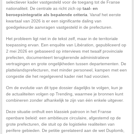
selectiever kader vastgesteld voor de toegang tot de Franse
nationaliteit. De centrale as richt zich op
taal- en
beroepsintegratie als bepalende criteria
. Vanaf het eerste
kwartaal van 2026 is er een significante daling van
goedgekeurde aanvragen vastgesteld in de prefecturen.
Het probleem ligt niet in de tekst zelf, maar in de territoriale
toepassing ervan. Een enquête van Libération, gepubliceerd op
2 mei 2026 en gebaseerd op interviews met twaalf provinciale
prefecten, documenteert terugkerende administratieve
vertragingen en grote ongelijkheden tussen departementen. De
plattelandsprefecturen, met minder personeel, kampen met een
congestie die het regelgevend kader niet had voorzien.
Om de evolutie van dit type dossier dagelijks te volgen, kun je
de actualiteiten volgen op Trending, waarmee je bronnen kunt
combineren zonder afhankelijk te zijn van één enkele uitgever.
Deze situatie onthult een klassiek patroon in het Franse
openbare beleid: een ambitieuze circulaire, afgestemd op de
grote prefecturen, die stuit op de logistieke realiteiten van
perifere gebieden. De petitie gerelateerd aan de wet Duplomb,