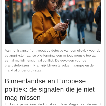
Aan het Iraanse front voegt de detectie van een olievlek voor de
belangrijkste Iraanse olie-terminal een milieudimensie toe aan
een al multidimensionaal conflict. De gevolgen voor de
brandstofprijzen in Frankrijk blijven te volgen, aangezien de
markt al onder druk staat.
Binnenlandse en Europese
politiek: de signalen die je niet
mag missen
In Hongarije markeert de komst van Péter Magyar aan de macht