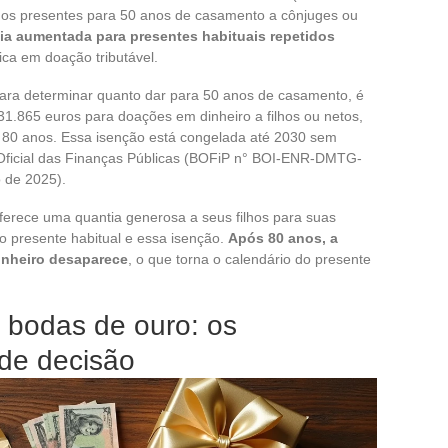
os presentes para 50 anos de casamento a cônjuges ou
cia aumentada para presentes habituais repetidos
ica em doação tributável.
para determinar quanto dar para 50 anos de casamento, é
1.865 euros para doações em dinheiro a filhos ou netos,
 80 anos. Essa isenção está congelada até 2030 sem
 Oficial das Finanças Públicas (BOFiP n° BOI-ENR-DMTG-
o de 2025).
erece uma quantia generosa a seus filhos para suas
 presente habitual e essa isenção.
Após 80 anos, a
inheiro desaparece
, o que torna o calendário do presente
a bodas de ouro: os
 de decisão