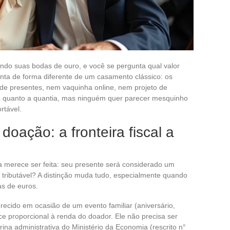
do suas bodas de ouro, e você se pergunta qual valor
nta de forma diferente de um casamento clássico: os
e presentes, nem vaquinha online, nem projeto de
nto quanto a quantia, mas ninguém quer parecer mesquinho
rtável.
doação: a fronteira fiscal a
a merece ser feita: seu presente será considerado um
 tributável? A distinção muda tudo, especialmente quando
s de euros.
ecido em ocasião de um evento familiar (aniversário,
ce proporcional à renda do doador. Ele não precisa ser
ina administrativa do Ministério da Economia (rescrito n°