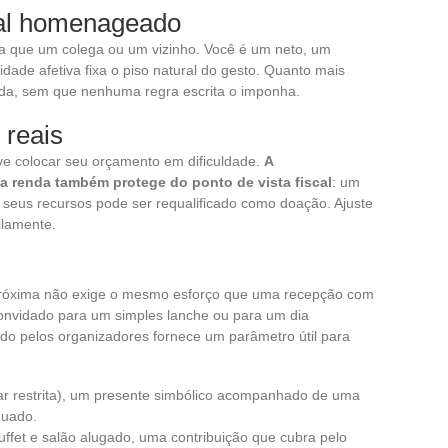
sal homenageado
a que um colega ou um vizinho. Você é um neto, um
ade afetiva fixa o piso natural do gesto. Quanto mais
rada, sem que nenhuma regra escrita o imponha.
 reais
e colocar seu orçamento em dificuldade.
A
a renda também protege do ponto de vista fiscal
: um
 seus recursos pode ser requalificado como doação. Ajuste
ilamente.
a próxima não exige o mesmo esforço que uma recepção com
convidado para um simples lanche ou para um dia
do pelos organizadores fornece um parâmetro útil para
iar restrita), um presente simbólico acompanhado de uma
quado.
fet e salão alugado, uma contribuição que cubra pelo