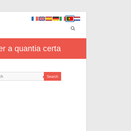
r a quantia certa
Search