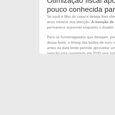
Otimização fiscal a
pouco conhecida par
Se você é filho do casal e deseja lhes ofe
anos merece sua atenção.
A isenção de 
permanece acessível enquanto o doador n
Para os homenageados que desejam, por 
dessa festa, o timing das bodas de ouro m
antes da data limite permite aproveitar u
isenção está congelada até 2030 sem ind
O presente de bodas de ouro pode, portan
organizar uma transmissão patrimonial in
seu projeto permanece dentro do quadro 
O valor ideal para 50 anos de casamen
vínculo afetivo, de suas finanças, do forma
Em vez de buscar um número universal, p
em dificuldade?