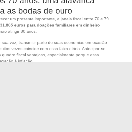
pós 70 anos: uma alavanca
a as bodas de ouro
recer um presente importante, a janela fiscal entre 70 e 79
31.865 euros para doações familiares em dinheiro
ão atingir 80 anos.
sua vez, transmitir parte de suas economias em ocasião
uitas vezes coincide com essa faixa etária. Antecipar-se
m quadro fiscal vantajoso, especialmente porque essa
exação à inflação.
to, tornar-se, em algumas famílias, a oportunidade de
teligente. Um notário pode confirmar em poucos minutos se
do presente habitual ou se necessita de uma declaração.
to não existe em valor absoluto
. Ele depende de seu
to da festa e, às vezes, de uma estratégia fiscal familiar.
ergunte-se: que gesto agradará ao casal sem colocá-lo