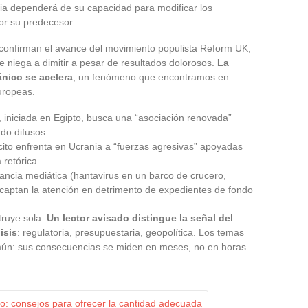
cia dependerá de su capacidad para modificar los
or su predecesor.
s confirman el avance del movimiento populista Reform UK,
e niega a dimitir a pesar de resultados dolorosos.
La
ánico se acelera
, un fenómeno que encontramos en
uropeas.
iniciada en Egipto, busca una “asociación renovada”
do difusos
cito enfrenta en Ucrania a “fuerzas agresivas” apoyadas
 retórica
ancia mediática (hantavirus en un barco de crucero,
captan la atención en detrimento de expedientes de fondo
truye sola.
Un lector avisado distingue la señal del
isis
: regulatoria, presupuestaria, geopolítica. Los temas
mún: sus consecuencias se miden en meses, no en horas.
: consejos para ofrecer la cantidad adecuada