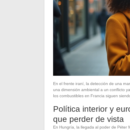
En el frente iraní, la detección de una mar
una dimensión ambiental a un conflicto y
los combustibles en Francia siguen siendo
Política interior y e
que perder de vista
En Hungría, la llegada al poder de Péte