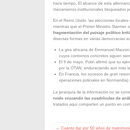
hace tiempo. El alcance de esta alternan
mecanismos institucionales bloqueados p
En el Reino Unido, las elecciones locale
mientras que el Primer Ministro Starmer s
fragmentación del paisaje político brit
diversas formas en varias democracias e
La gira africana de Emmanuel Macron, 
cuyos contornos concretos siguen sien
El 9 de mayo, Putin afirmó que su ejér
por la OTAN, endureciendo aún más la
En Francia, los sucesos de gran reson
operaciones policiales en Normandía) 
La jerarquía de la información no se cons
ruido cruzando las cuadrículas de anál
tratados aquí comparten un punto en co
←
Cuánto dar por 50 años de matrimonio