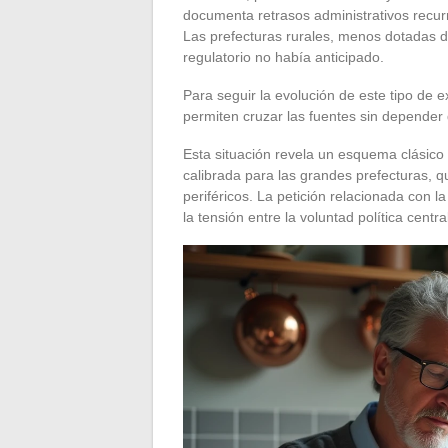
documenta retrasos administrativos recur
Las prefecturas rurales, menos dotadas d
regulatorio no había anticipado.
Para seguir la evolución de este tipo de e
permiten cruzar las fuentes sin depender 
Esta situación revela un esquema clásico e
calibrada para las grandes prefecturas, que
periféricos. La petición relacionada con l
la tensión entre la voluntad política centr