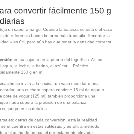
ara convertir fácilmente 150 g
diarias
n deja un sabor amargo. Cuando la balanza no está o el vaso
s de referencia hacen la tarea más tranquila. Recordar la
dad » es útil, pero aún hay que tener la densidad correcta
ersión
en su cajón o en la puerta del frigorífico. Allí se
 agua, la leche, la harina, el azúcar… Práctico,
ápidamente 150 g en ml.
visación se invita a la cocina: un vaso medidor o una
ecordar, una cuchara sopera contiene 15 ml de agua o
le pote de yogur (125 ml) también proporciona una
aunque nada supera la precisión de una balanza,
se juega en los detalles.
rsales: detrás de cada conversión, está la realidad
 se encuentra en estas sutilezas, y es allí, a menudo,
to o el guiño de un pastel perfectamente elevado.