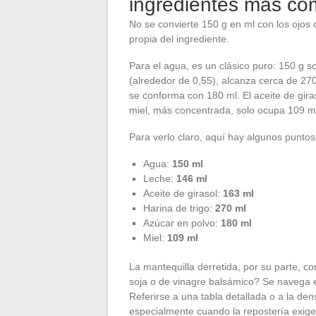
ingredientes más c
No se convierte 150 g en ml con los ojos
propia del ingrediente.
Para el agua, es un clásico puro: 150 g s
(alrededor de 0,55), alcanza cerca de 270
se conforma con 180 ml. El aceite de gira
miel, más concentrada, solo ocupa 109 m
Para verlo claro, aquí hay algunos punto
Agua:
150 ml
Leche:
146 ml
Aceite de girasol:
163 ml
Harina de trigo:
270 ml
Azúcar en polvo:
180 ml
Miel:
109 ml
La mantequilla derretida, por su parte, c
soja o de vinagre balsámico? Se navega e
Referirse a una tabla detallada o a la den
especialmente cuando la repostería exige 