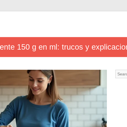
ente 150 g en ml: trucos y explicacio