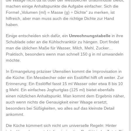
die Waage nicht da ist oder der Messbecher unauffindbar bleibt,
machen einige Anhaltspunkte die Aufgabe einfacher. Sich die
Formel „Volumen (ml) = Masse (g) ÷ Dichte“ zu merken, ist
hilfreich, aber man muss auch die richtige Dichte zur Hand
haben.
Einige entscheiden sich dafür, ein
Umrechnungstabelle
in ihre
Schublade oder an die Kühlschranktür zu hängen. Dort findet
man die üblichen Maße für Wasser, Milch, Mehl, Zucker…
Praktisch, besonders wenn man schnell 150 g in ml umwandeln
möchte.
In Ermangelung präziser Utensilien kommt die Improvisation in
die Küche: Ein Messbecher oder ein Esslöffel hilft oft weiter. Zur
Erinnerung: Ein Esslöffel fasst 15 ml Wasser oder etwa 8 bis 10
g Mehl. Ein einfaches Joghurtglas (125 ml) bietet ebenfalls
einen nützlichen Anhaltspunkt. Man kommt dem Ergebnis näher,
auch wenn nichts die Genauigkeit einer Waage ersetzt,
besonders bei Süßigkeiten, wo alles auf das kleinste Detail
ankommt.
Die Küche kümmert sich nicht um universelle Regeln: Hinter