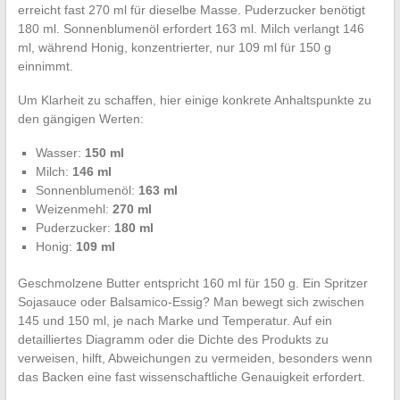
erreicht fast 270 ml für dieselbe Masse. Puderzucker benötigt
180 ml. Sonnenblumenöl erfordert 163 ml. Milch verlangt 146
ml, während Honig, konzentrierter, nur 109 ml für 150 g
einnimmt.
Um Klarheit zu schaffen, hier einige konkrete Anhaltspunkte zu
den gängigen Werten:
Wasser:
150 ml
Milch:
146 ml
Sonnenblumenöl:
163 ml
Weizenmehl:
270 ml
Puderzucker:
180 ml
Honig:
109 ml
Geschmolzene Butter entspricht 160 ml für 150 g. Ein Spritzer
Sojasauce oder Balsamico-Essig? Man bewegt sich zwischen
145 und 150 ml, je nach Marke und Temperatur. Auf ein
detailliertes Diagramm oder die Dichte des Produkts zu
verweisen, hilft, Abweichungen zu vermeiden, besonders wenn
das Backen eine fast wissenschaftliche Genauigkeit erfordert.