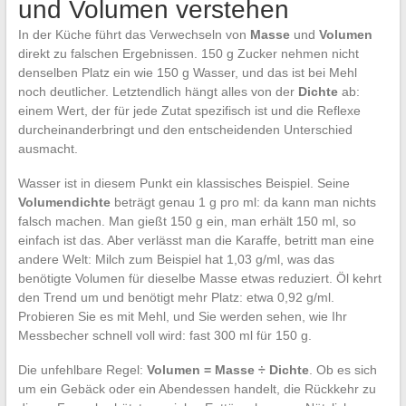
und Volumen verstehen
In der Küche führt das Verwechseln von
Masse
und
Volumen
direkt zu falschen Ergebnissen. 150 g Zucker nehmen nicht
denselben Platz ein wie 150 g Wasser, und das ist bei Mehl
noch deutlicher. Letztendlich hängt alles von der
Dichte
ab:
einem Wert, der für jede Zutat spezifisch ist und die Reflexe
durcheinanderbringt und den entscheidenden Unterschied
ausmacht.
Wasser ist in diesem Punkt ein klassisches Beispiel. Seine
Volumendichte
beträgt genau 1 g pro ml: da kann man nichts
falsch machen. Man gießt 150 g ein, man erhält 150 ml, so
einfach ist das. Aber verlässt man die Karaffe, betritt man eine
andere Welt: Milch zum Beispiel hat 1,03 g/ml, was das
benötigte Volumen für dieselbe Masse etwas reduziert. Öl kehrt
den Trend um und benötigt mehr Platz: etwa 0,92 g/ml.
Probieren Sie es mit Mehl, und Sie werden sehen, wie Ihr
Messbecher schnell voll wird: fast 300 ml für 150 g.
Die unfehlbare Regel:
Volumen = Masse ÷ Dichte
. Ob es sich
um ein Gebäck oder ein Abendessen handelt, die Rückkehr zu