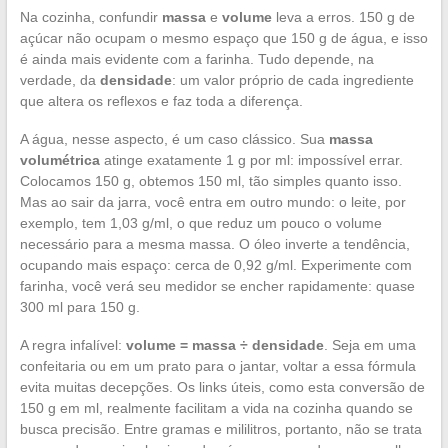
Na cozinha, confundir
massa
e
volume
leva a erros. 150 g de
açúcar não ocupam o mesmo espaço que 150 g de água, e isso
é ainda mais evidente com a farinha. Tudo depende, na
verdade, da
densidade
: um valor próprio de cada ingrediente
que altera os reflexos e faz toda a diferença.
A água, nesse aspecto, é um caso clássico. Sua
massa
volumétrica
atinge exatamente 1 g por ml: impossível errar.
Colocamos 150 g, obtemos 150 ml, tão simples quanto isso.
Mas ao sair da jarra, você entra em outro mundo: o leite, por
exemplo, tem 1,03 g/ml, o que reduz um pouco o volume
necessário para a mesma massa. O óleo inverte a tendência,
ocupando mais espaço: cerca de 0,92 g/ml. Experimente com
farinha, você verá seu medidor se encher rapidamente: quase
300 ml para 150 g.
A regra infalível:
volume = massa ÷ densidade
. Seja em uma
confeitaria ou em um prato para o jantar, voltar a essa fórmula
evita muitas decepções. Os links úteis, como esta conversão de
150 g em ml, realmente facilitam a vida na cozinha quando se
busca precisão. Entre gramas e mililitros, portanto, não se trata