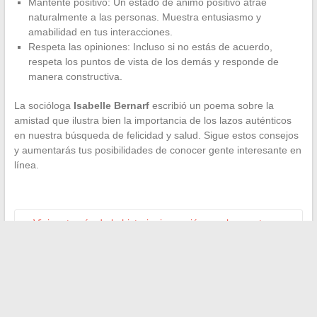
Mantente positivo: Un estado de ánimo positivo atrae
naturalmente a las personas. Muestra entusiasmo y
amabilidad en tus interacciones.
Respeta las opiniones: Incluso si no estás de acuerdo,
respeta los puntos de vista de los demás y responde de
manera constructiva.
La socióloga
Isabelle Bernarf
escribió un poema sobre la
amistad que ilustra bien la importancia de los lazos auténticos
en nuestra búsqueda de felicidad y salud. Sigue estos consejos
y aumentarás tus posibilidades de conocer gente interesante en
línea.
←
Viaje a través de la historia: inmersión en el encanto
auténtico de Wissant
Las nuevas plataformas de compra en línea que marcan la
diferencia en 2021
→