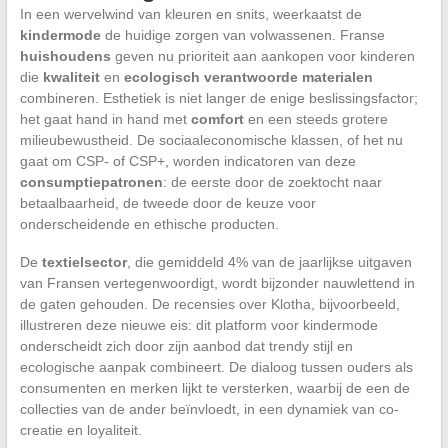
In een wervelwind van kleuren en snits, weerkaatst de
kindermode
de huidige zorgen van volwassenen. Franse
huishoudens
geven nu prioriteit aan aankopen voor kinderen
die
kwaliteit
en
ecologisch verantwoorde materialen
combineren. Esthetiek is niet langer de enige beslissingsfactor;
het gaat hand in hand met
comfort
en een steeds grotere
milieubewustheid. De sociaaleconomische klassen, of het nu
gaat om CSP- of CSP+, worden indicatoren van deze
consumptiepatronen
: de eerste door de zoektocht naar
betaalbaarheid, de tweede door de keuze voor
onderscheidende en ethische producten.
De
textielsector
, die gemiddeld 4% van de jaarlijkse uitgaven
van Fransen vertegenwoordigt, wordt bijzonder nauwlettend in
de gaten gehouden. De recensies over Klotha, bijvoorbeeld,
illustreren deze nieuwe eis: dit platform voor kindermode
onderscheidt zich door zijn aanbod dat trendy stijl en
ecologische aanpak combineert. De dialoog tussen ouders als
consumenten en merken lijkt te versterken, waarbij de een de
collecties van de ander beïnvloedt, in een dynamiek van co-
creatie en loyaliteit.