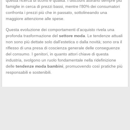
questa ricerca di sconti e qualità. I discount attirano sempre più
famiglie in cerca di prezzi bassi, mentre l’80% dei consumatori
confronta i prezzi più che in passato, sottolineando una
maggiore attenzione alle spese.
Questa evoluzione dei comportamenti d’acquisto rivela una
profonda trasformazione del
settore moda
. Le tendenze attuali
non sono più dettate solo dall’estetica o dalla novità; sono ora il
riflesso di una presa di coscienza generale delle conseguenze
del consumo. I genitori, in quanto attori chiave di questa
industria, svolgono un ruolo fondamentale nella ridefinizione
delle
tendenze moda bambini
, promuovendo così pratiche più
responsabili e sostenibili.
←
Le fasi chiave per stabilire una collaborazione efficace tra
aziende
Le innovazioni tecnologiche che stanno rivoluzionando
l’industria moderna
→