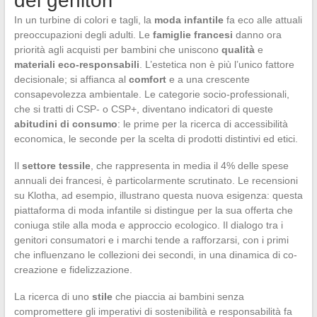
dei genitori
In un turbine di colori e tagli, la
moda infantile
fa eco alle attuali
preoccupazioni degli adulti. Le
famiglie francesi
danno ora
priorità agli acquisti per bambini che uniscono
qualità
e
materiali eco-responsabili
. L’estetica non è più l’unico fattore
decisionale; si affianca al
comfort
e a una crescente
consapevolezza ambientale. Le categorie socio-professionali,
che si tratti di CSP- o CSP+, diventano indicatori di queste
abitudini di consumo
: le prime per la ricerca di accessibilità
economica, le seconde per la scelta di prodotti distintivi ed etici.
Il
settore tessile
, che rappresenta in media il 4% delle spese
annuali dei francesi, è particolarmente scrutinato. Le recensioni
su Klotha, ad esempio, illustrano questa nuova esigenza: questa
piattaforma di moda infantile si distingue per la sua offerta che
coniuga stile alla moda e approccio ecologico. Il dialogo tra i
genitori consumatori e i marchi tende a rafforzarsi, con i primi
che influenzano le collezioni dei secondi, in una dinamica di co-
creazione e fidelizzazione.
La ricerca di uno
stile
che piaccia ai bambini senza
compromettere gli imperativi di sostenibilità e responsabilità fa