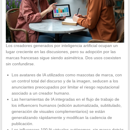
Los creadores generados por inteligencia artificial ocupan un
lugar creciente en las discusiones, pero su adopción por las
marcas francesas sigue siendo asimétrica. Dos usos coexisten
sin confundirse.
Los avatares de IA utilizados como mascotas de marca, con
un control total del discurso y de la imagen, seducen a los
anunciantes preocupados por limitar el riesgo reputacional
asociado a un creador humano.
Las herramientas de IA integradas en el flujo de trabajo de
los influencers humanos (edición automatizada, subtitulado,
generación de visuales complementarios) se están
generalizando rápidamente y modifican la cadencia de
publicación.
Los influencers 100 % virtuales autónomos, sin marca detrás