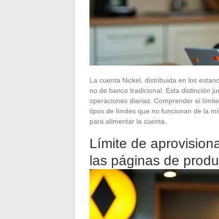
La cuenta Nickel, distribuida en los esta
no de banco tradicional. Esta distinción ju
operaciones diarias. Comprender el límite 
tipos de límites que no funcionan de la m
para alimentar la cuenta.
Límite de aprovisiona
las páginas de prod