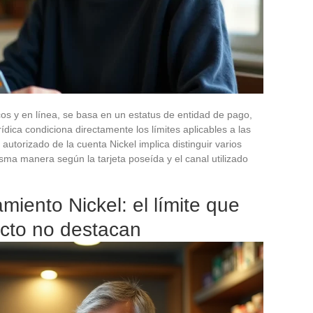
ncos y en línea, se basa en un estatus de entidad de pago,
rídica condiciona directamente los límites aplicables a las
autorizado de la cuenta Nickel implica distinguir varios
isma manera según la tarjeta poseída y el canal utilizado
miento Nickel: el límite que
ucto no destacan