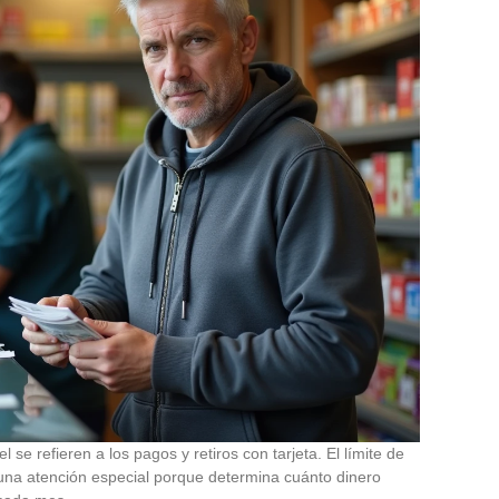
el se refieren a los pagos y retiros con tarjeta. El límite de
una atención especial porque determina cuánto dinero