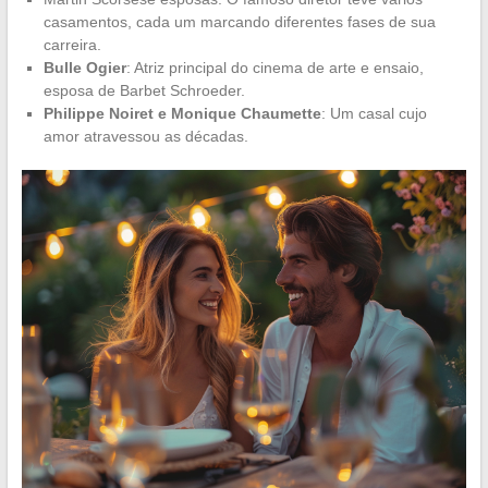
casamentos, cada um marcando diferentes fases de sua
carreira.
Bulle Ogier
: Atriz principal do cinema de arte e ensaio,
esposa de Barbet Schroeder.
Philippe Noiret e Monique Chaumette
: Um casal cujo
amor atravessou as décadas.