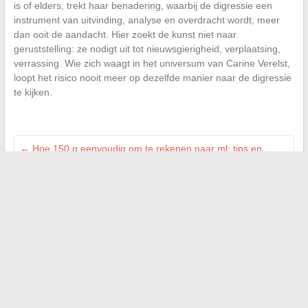
is of elders, trekt haar benadering, waarbij de digressie een
instrument van uitvinding, analyse en overdracht wordt, meer
dan ooit de aandacht. Hier zoekt de kunst niet naar
geruststelling: ze nodigt uit tot nieuwsgierigheid, verplaatsing,
verrassing. Wie zich waagt in het universum van Carine Verelst,
loopt het risico nooit meer op dezelfde manier naar de digressie
te kijken.
←
Hoe 150 g eenvoudig om te rekenen naar ml: tips en
praktische uitleg
Verbeter uw huis met praktische tips voor een gezonde en
comfortabele leefomgeving
→
Search