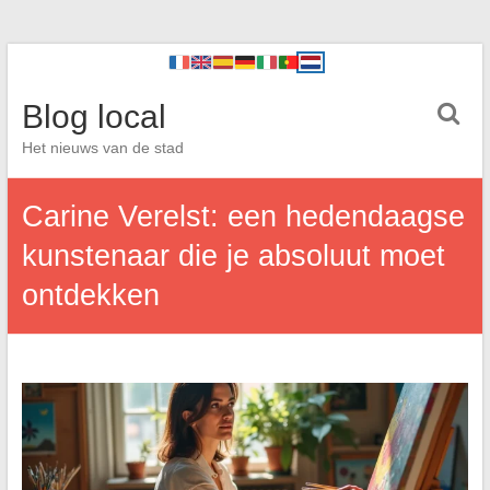
Blog local
Het nieuws van de stad
Carine Verelst: een hedendaagse
kunstenaar die je absoluut moet
ontdekken