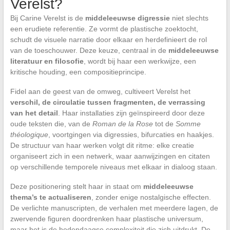
Verelst?
Bij Carine Verelst is de
middeleeuwse digressie
niet slechts
een erudiete referentie. Ze vormt de plastische zoektocht,
schudt de visuele narratie door elkaar en herdefinieert de rol
van de toeschouwer. Deze keuze, centraal in de
middeleeuwse
literatuur en filosofie
, wordt bij haar een werkwijze, een
kritische houding, een compositieprincipe.
Fidel aan de geest van de omweg, cultiveert Verelst het
verschil, de circulatie tussen fragmenten, de verrassing
van het detail
. Haar installaties zijn geïnspireerd door deze
oude teksten die, van de
Roman de la Rose
tot de
Somme
théologique
, voortgingen via digressies, bifurcaties en haakjes.
De structuur van haar werken volgt dit ritme: elke creatie
organiseert zich in een netwerk, waar aanwijzingen en citaten
op verschillende temporele niveaus met elkaar in dialoog staan.
Deze positionering stelt haar in staat om
middeleeuwse
thema’s te actualiseren
, zonder enige nostalgische effecten.
De verlichte manuscripten, de verhalen met meerdere lagen, de
zwervende figuren doordrenken haar plastische universum,
maar het is de hedendaagse complexiteit die zich uitdrukt. De