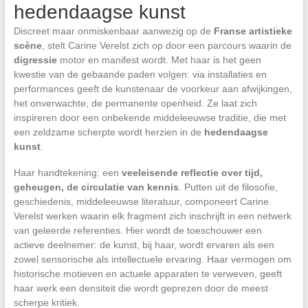
hedendaagse kunst
Discreet maar onmiskenbaar aanwezig op de
Franse artistieke
scène
, stelt Carine Verelst zich op door een parcours waarin de
digressie
motor en manifest wordt. Met haar is het geen
kwestie van de gebaande paden volgen: via installaties en
performances geeft de kunstenaar de voorkeur aan afwijkingen,
het onverwachte, de permanente openheid. Ze laat zich
inspireren door een onbekende middeleeuwse traditie, die met
een zeldzame scherpte wordt herzien in de
hedendaagse
kunst
.
Haar handtekening: een
veeleisende reflectie over tijd,
geheugen, de circulatie van kennis
. Putten uit de filosofie,
geschiedenis, middeleeuwse literatuur, componeert Carine
Verelst werken waarin elk fragment zich inschrijft in een netwerk
van geleerde referenties. Hier wordt de toeschouwer een
actieve deelnemer: de kunst, bij haar, wordt ervaren als een
zowel sensorische als intellectuele ervaring. Haar vermogen om
historische motieven en actuele apparaten te verweven, geeft
haar werk een densiteit die wordt geprezen door de meest
scherpe kritiek.