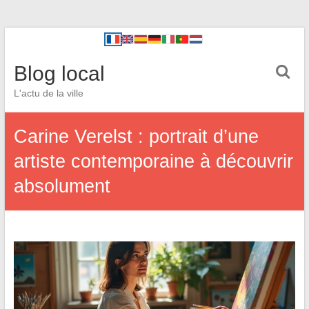
Blog local
L'actu de la ville
Carine Verelst : portrait d’une
artiste contemporaine à découvrir
absolument