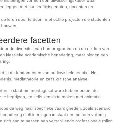
ze instellingen vormen een uitwisselingskader waar
en leggen met hun leeftijdsgenoten, docenten en
t op leren door te doen, met echte projecten die studenten
te bouwen.
eerdere facetten
door de diversiteit van hun programma en de rijkdom van
t een klassieke academische benadering, maar bieden een
aring.
rd in de fundamenten van audiovisuele creatie. Het
denis, mediatheorie en zelfs kritische analyse.
nten in staat om montagesoftware te beheersen, de
 te begrijpen, en zelfs kennis te maken met animatie.
hops de weg naar specifieke vaardigheden, zoals scenario
e benadering stelt leerlingen in staat om met een volledig
om zich aan te passen aan verschillende professionele rollen