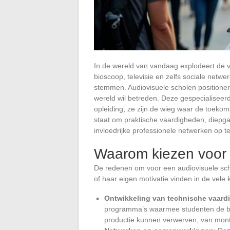
In de wereld van vandaag explodeert de v
bioscoop, televisie en zelfs sociale netw
stemmen. Audiovisuele scholen positioner
wereld wil betreden. Deze gespecialiseer
opleiding; ze zijn de wieg waar de toekom
staat om praktische vaardigheden, diepga
invloedrijke professionele netwerken op 
Waarom kiezen voor 
De redenen om voor een audiovisuele school
of haar eigen motivatie vinden in de vele
Ontwikkeling van technische vaar
programma’s waarmee studenten de be
productie kunnen verwerven, van mont