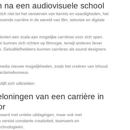
n na een audiovisuele school
zich niet tot het verwerven van kennis en vaardigheden, het
vende carrière in de wereld van film, televisie en digitale
enten een scala aan mogelijke carrières voor zich open.
unnen zich richten op filmregie, terwijl anderen liever
s. Geluidliefhebbers kunnen carrières als sound designers
media nieuwe mogelijkheden, zoals het creëren van inhoud
 reclamebureaus.
jft zich uitbreiden.
loningen van een carrière in
or
epaard met unieke uitdagingen, maar ook met
vereist constante creativiteit, teamwerk en
chnologieën.