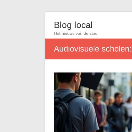
Blog local
Het nieuws van de stad
Audiovisuele scholen: