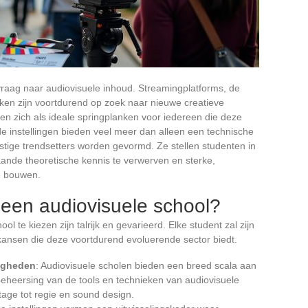
raag naar audiovisuele inhoud. Streamingplatforms, de
erken zijn voortdurend op zoek naar nieuwe creatieve
en zich als ideale springplanken voor iedereen die deze
de instellingen bieden veel meer dan alleen een technische
stige trendsetters worden gevormd. Ze stellen studenten in
ande theoretische kennis te verwerven en sterke,
te bouwen.
een audiovisuele school?
 te kiezen zijn talrijk en gevarieerd. Elke student zal zijn
 kansen die deze voortdurend evoluerende sector biedt.
digheden
: Audiovisuele scholen bieden een breed scala aan
heersing van de tools en technieken van audiovisuele
age tot regie en sound design.