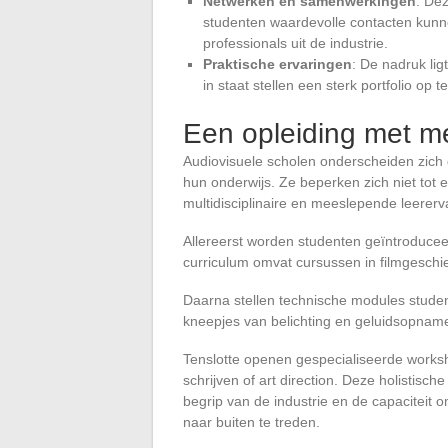
Netwerken en samenwerkingen
: De
studenten waardevolle contacten kunn
professionals uit de industrie.
Praktische ervaringen
: De nadruk lig
in staat stellen een sterk portfolio op 
Een opleiding met m
Audiovisuele scholen onderscheiden zich 
hun onderwijs. Ze beperken zich niet to
multidisciplinaire en meeslepende leererv
Allereerst worden studenten geïntroducee
curriculum omvat cursussen in filmgeschie
Daarna stellen technische modules stude
kneepjes van belichting en geluidsopname
Tenslotte openen gespecialiseerde works
schrijven of art direction. Deze holistisch
begrip van de industrie en de capaciteit 
naar buiten te treden.