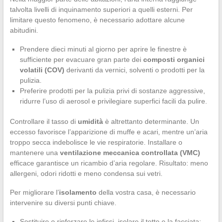
talvolta livelli di inquinamento superiori a quelli esterni. Per
limitare questo fenomeno, è necessario adottare alcune
abitudini.
Prendere dieci minuti al giorno per aprire le finestre è
sufficiente per evacuare gran parte dei
composti organici
volatili (COV)
derivanti da vernici, solventi o prodotti per la
pulizia.
Preferire prodotti per la pulizia privi di sostanze aggressive,
ridurre l’uso di aerosol e privilegiare superfici facili da pulire.
Controllare il tasso di
umidità
è altrettanto determinante. Un
eccesso favorisce l’apparizione di muffe e acari, mentre un’aria
troppo secca indebolisce le vie respiratorie. Installare o
mantenere una
ventilazione meccanica controllata (VMC)
efficace garantisce un ricambio d’aria regolare. Risultato: meno
allergeni, odori ridotti e meno condensa sui vetri.
Per migliorare l’
isolamento
della vostra casa, è necessario
intervenire su diversi punti chiave.
Sostituire o rinforzare le infissi, isolare il tetto e la facciata: