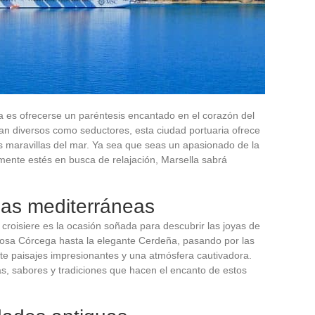
 es ofrecerse un paréntesis encantado en el corazón del
an diversos como seductores, esta ciudad portuaria ofrece
as maravillas del mar. Ya sea que seas un apasionado de la
emente estés en busca de relajación, Marsella sabrá
slas mediterráneas
croisiere es la ocasión soñada para descubrir las joyas de
uosa Córcega hasta la elegante Cerdeña, pasando por las
te paisajes impresionantes y una atmósfera cautivadora.
ras, sabores y tradiciones que hacen el encanto de estos