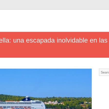
lla: una escapada inolvidable en las