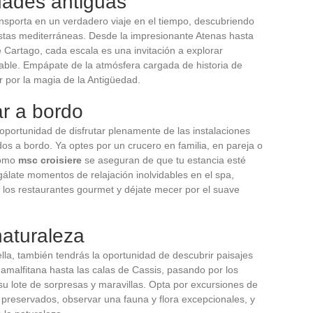
dades antiguas
nsporta en un verdadero viaje en el tiempo, descubriendo
ostas mediterráneas. Desde la impresionante Atenas hasta
 Cartago, cada escala es una invitación a explorar
alable. Empápate de la atmósfera cargada de historia de
r por la magia de la Antigüedad.
ar a bordo
oportunidad de disfrutar plenamente de las instalaciones
idos a bordo. Ya optes por un crucero en familia, en pareja o
como
msc croisiere
se aseguran de que tu estancia esté
egálate momentos de relajación inolvidables en el spa,
en los restaurantes gourmet y déjate mecer por el suave
naturaleza
la, también tendrás la oportunidad de descubrir paisajes
amalfitana hasta las calas de Cassis, pasando por los
su lote de sorpresas y maravillas. Opta por excursiones de
s preservados, observar una fauna y flora excepcionales, y