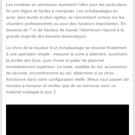
Les modèles en aluminium dominent l’offre pour les particuliers.
Ils sont légers et faciles à manipuler. Les échafaudages en
acier, plus lourds et plus rigides, se rencontrent surtout sur les
chantiers professionnels ou pour des hauteurs importantes. En
dessous de 7 m de hauteur de travail, l’aluminium répond à la
grande majorité des besoins domestiques.
Le choix de la hauteur d’un échafaudage se résume finalement
à une opération simple : mesurer la zone à atteindre, soustraire
la portée des bras, puis choisir le palier de plancher
immédiatement supérieur. Le reste, stabilité du sol, accessoires
de sécurité, encombrement au sol, détermine si ce choix
fonctionne dans votre configuration réelle. Mieux vaut passer dix
minutes à mesurer et vérifier que de se retrouver avec un
matériel inadapté le jour J.