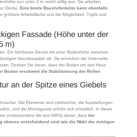
denhöhe von unter 2 m reicht völlig aus. Sie arbeiten
 zur Decke.
Eine breite Baustufenleiter kann ebenfalls
ne größere Arbeitsfläche und die Möglichkeit, Töpfe und
ckigen Fassade (Höhe unter der
5 m)
sonen. Ein fahrbares Gerüst mit einer Bodenhöhe zwischen
töckigen Hausfassaden ab. Sie erreichen die Unterseite
ssen. Denken Sie daran, dass der Boden um das Haus
er Boden erschwert die Stabilisierung der Rollen
.
ur an der Spitze eines Giebels
nischer. Die Elemente sind zahlreicher, die Aussteifungen
sslich, und die Montagezeit erhöht sich erheblich. In dieser
ion (insbesondere die des INRS) daran, dass
der
g ebenso entscheidend sind wie die Wahl der richtigen