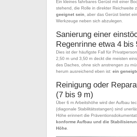
Ein kleines fahrbares Gerüst mit einer Bo
stehend, die Rolle in direkter Reichweite
geeignet sein
, aber das Gerüst bietet ei
Werkzeuge neben sich abzulegen.
Sanierung einer einstö
Regenrinne etwa 4 bis 
Dies ist der häufigste Fall für Privatper
2,50 m und 3,50 m deckt die meisten eins
des Daches, ohne sich anstrengen zu mü
herum ausreichend eben ist:
ein geneigt
Reinigung oder Reparat
(7 bis 9 m)
Über 6 m Arbeitshöhe wird der Aufbau tech
(diagonale Stabilitätsstangen) sind unerlä
Höhe erinnert die Präventionsdokumentat
konforme Aufbau und die Stabilisierun
Höhe
.