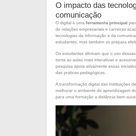
O impacto das tecnolog
comunicação
O digital é uma
ferramenta principal
para
de relações empresariais e carreiras ac
tecnologias da informação e da comunica
estudantes, mas também os prepara efetiv
Os estudantes afirmam que o uso dessas f
torna as aulas mais interativas e acessív
pesquisa apoia ativamente essas iniciati
das práticas pedagógicas.
A transformação digital das instituições d
melhorar o ambiente de aprendizagem dos 
para uma formação a distância bem-suce