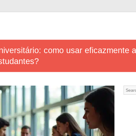
niversitário: como usar eficazmente a
estudantes?