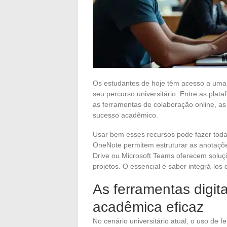
Os estudantes de hoje têm acesso a uma 
seu percurso universitário. Entre as plat
as ferramentas de colaboração online, as 
sucesso acadêmico.
Usar bem esses recursos pode fazer toda
OneNote permitem estruturar as anotaçõe
Drive ou Microsoft Teams oferecem soluç
projetos. O essencial é saber integrá-los
As ferramentas digit
acadêmica eficaz
No cenário universitário atual, o uso de f