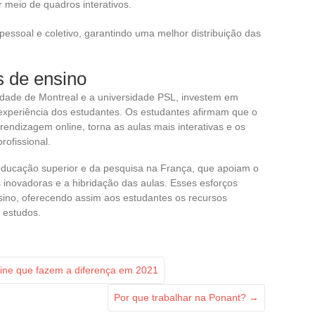
r meio de quadros interativos.
pessoal e coletivo, garantindo uma melhor distribuição das
s de ensino
sidade de Montreal e a universidade PSL, investem em
a experiência dos estudantes. Os estudantes afirmam que o
prendizagem online, torna as aulas mais interativas e os
rofissional.
a educação superior e da pesquisa na França, que apoiam o
 inovadoras e a hibridação das aulas. Esses esforços
nsino, oferecendo assim aos estudantes os recursos
 estudos.
ine que fazem a diferença em 2021
Por que trabalhar na Ponant?
→