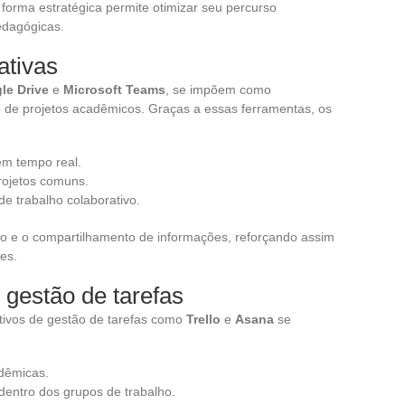
 forma estratégica permite otimizar seu percurso
edagógicas.
ativas
le Drive
e
Microsoft Teams
, se impõem como
o de projetos acadêmicos. Graças a essas ferramentas, os
em tempo real.
rojetos comuns.
de trabalho colaborativo.
ão e o compartilhamento de informações, reforçando assim
es.
 gestão de tarefas
ativos de gestão de tarefas como
Trello
e
Asana
se
dêmicas.
 dentro dos grupos de trabalho.