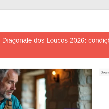
 Diagonale dos Loucos 2026: condiç