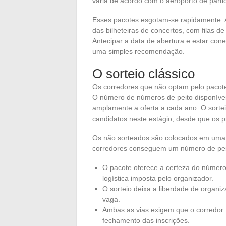
varia de acordo com o aeroporto de parti
Esses pacotes esgotam-se rapidamente. 
das bilheteiras de concertos, com filas 
Antecipar a data de abertura e estar con
uma simples recomendação.
O sorteio clássico
Os corredores que não optam pelo pacot
O número de números de peito disponívei
amplamente a oferta a cada ano. O sorte
candidatos neste estágio, desde que os pr
Os não sorteados são colocados em uma l
corredores conseguem um número de peit
O pacote oferece a certeza do númer
logística imposta pelo organizador.
O sorteio deixa a liberdade de organi
vaga.
Ambas as vias exigem que o corredor t
fechamento das inscrições.