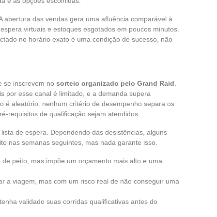
da e as opções escolhidas.
A abertura das vendas gera uma afluência comparável à
de espera virtuais e estoques esgotados em poucos minutos.
ectado no horário exato é uma condição de sucesso, não
e se inscrevem no
sorteio organizado pelo Grand Raid
.
s por esse canal é limitado, e a demanda supera
io é aleatório: nenhum critério de desempenho separa os
é-requisitos de qualificação sejam atendidos.
ista de espera. Dependendo das desistências, alguns
o nas semanas seguintes, mas nada garante isso.
o de peito, mas impõe um orçamento mais alto e uma
zar a viagem, mas com um risco real de não conseguir uma
enha validado suas corridas qualificativas antes do