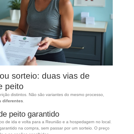
ou sorteio: duas vias de
 peito
rição distintos. Não são variantes do mesmo processo,
s diferentes
.
e peito garantido
oo de ida e volta para a Reunião e a hospedagem no local.
 garantido na compra, sem passar por um sorteio. O preço