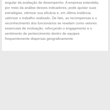
angular da avaliação de desempenho. A empresa estendida,
por meio da análise desses indicadores, pode ajustar suas
estratégias, otimizar sua eficácia e, em última instância,
valorizar o trabalho realizado. De fato, as recompensas e o
reconhecimento dos funcionários se revelam como vetores
essenciais de motivação, reforçando o engajamento e o
sentimento de pertencimento dentro de equipes
frequentemente dispersas geograficamente.
←
Soluções para resolver eficazmente os problemas de uma
porta de garagem basculante manual
As novas tendências da moda infantil: um olhar sobre a
experiência dos pais
→
Search