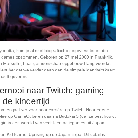
yonetta, kom je al snel biografische gegevens tegen die
van games opsommen. Geboren op 27 mei 2000 in Frankrijk,
d in Marseille, haar gemeenschap opgebouwd lang voordat
ent het dat we verder gaan dan de simpele identiteitskaart
 heeft gevormd.
oernooi naar Twitch: gaming
 de kindertijd
ames gaat ver voor haar carrière op Twitch. Haar eerste
 Melee op GameCube en daarna Budokai 3 (dat ze beschouwt
egin in een wereld van vecht- en actiegames uit Japan.
van Kid Icarus: Uprising op de Japan Expo. Dit detail is