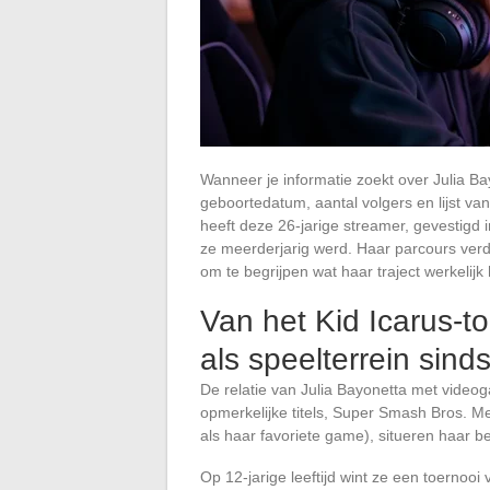
Wanneer je informatie zoekt over Julia Ba
geboortedatum, aantal volgers en lijst 
heeft deze 26-jarige streamer, gevestig
ze meerderjarig werd. Haar parcours verdi
om te begrijpen wat haar traject werkelijk
Van het Kid Icarus-t
als speelterrein sinds
De relatie van Julia Bayonetta met videog
opmerkelijke titels, Super Smash Bros.
als haar favoriete game), situeren haar b
Op 12-jarige leeftijd wint ze een toernooi 