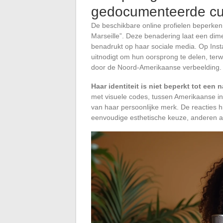
gedocumenteerde cul
De beschikbare online profielen beperken z
Marseille”. Deze benadering laat een dime
benadrukt op haar sociale media. Op Ins
uitnodigt om hun oorsprong te delen, terwij
door de Noord-Amerikaanse verbeelding.
Haar identiteit is niet beperkt tot een n
met visuele codes, tussen Amerikaanse in
van haar persoonlijke merk. De reacties 
eenvoudige esthetische keuze, anderen al