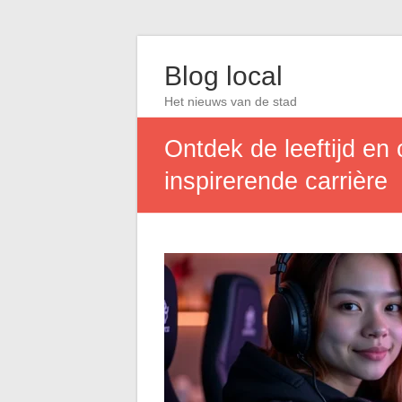
Blog local
Het nieuws van de stad
Ontdek de leeftijd en
inspirerende carrière