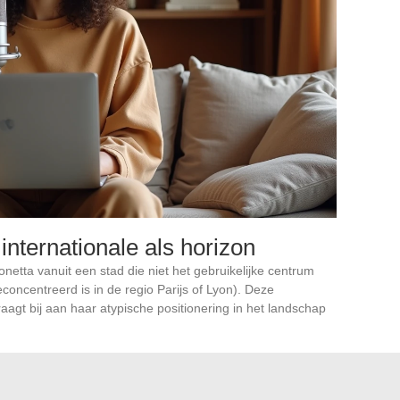
 internationale als horizon
onetta vanuit een stad die niet het gebruikelijke centrum
concentreerd is in de regio Parijs of Lyon). Deze
agt bij aan haar atypische positionering in het landschap
etta” verwijst naar het gelijknamige videospelpersonage,
e keuze voor dit pseudoniem weerspiegelt een relatie
anse cultuur
van actiegames, wat consistent is met haar