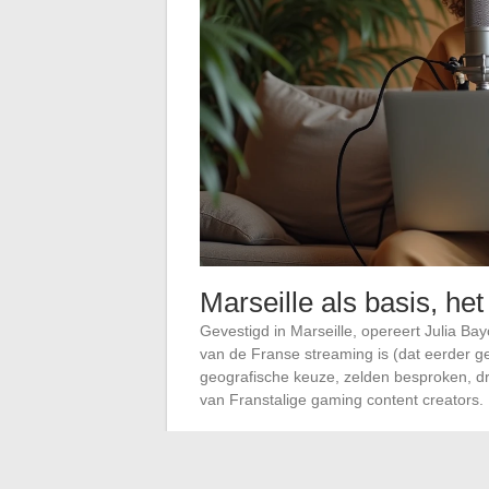
Marseille als basis, het
Gevestigd in Marseille, opereert Julia Bay
van de Franse streaming is (dat eerder ge
geografische keuze, zelden besproken, dra
van Franstalige gaming content creators.
Haar pseudoniem zelf vertelt iets. “Bayon
een flamboyante en strijdlustige heldin.
D
met gaming die geworteld is in de Jap