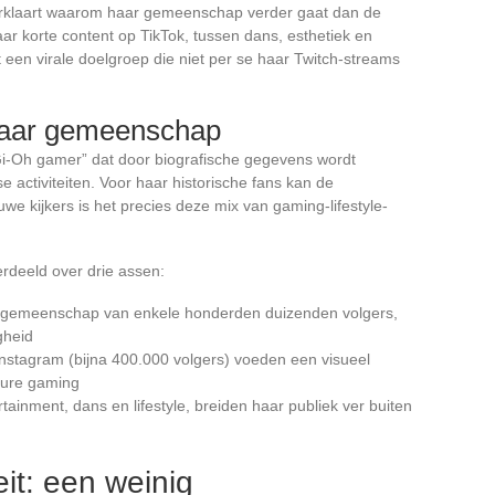
verklaart waarom haar gemeenschap verder gaat dan de
ar korte content op TikTok, tussen dans, esthetiek en
 een virale doelgroep die niet per se haar Twitch-streams
 haar gemeenschap
-Gi-Oh gamer” dat door biografische gegevens wordt
se activiteiten. Voor haar historische fans kan de
uwe kijkers is het precies deze mix van gaming-lifestyle-
verdeeld over drie assen:
 gemeenschap van enkele honderden duizenden volgers,
gheid
Instagram (bijna 400.000 volgers) voeden een visueel
 pure gaming
tainment, dans en lifestyle, breiden haar publiek ver buiten
it: een weinig