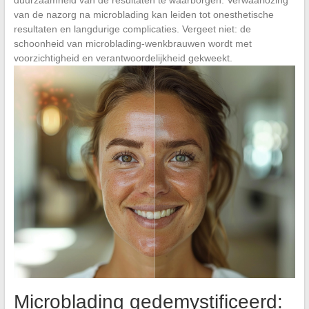
van de nazorg na microblading kan leiden tot onesthetische
resultaten en langdurige complicaties. Vergeet niet: de
schoonheid van microblading-wenkbrauwen wordt met
voorzichtigheid en verantwoordelijkheid gekweekt.
Microblading gedemystificeerd: