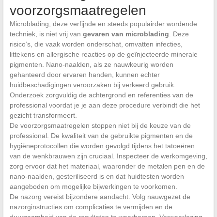
voorzorgsmaatregelen
Microblading, deze verfijnde en steeds populairder wordende
techniek, is niet vrij van
gevaren van microblading
. Deze
risico’s, die vaak worden onderschat, omvatten infecties,
littekens en allergische reacties op de geïnjecteerde minerale
pigmenten. Nano-naalden, als ze nauwkeurig worden
gehanteerd door ervaren handen, kunnen echter
huidbeschadigingen veroorzaken bij verkeerd gebruik.
Onderzoek zorgvuldig de achtergrond en referenties van de
professional voordat je je aan deze procedure verbindt die het
gezicht transformeert.
De voorzorgsmaatregelen stoppen niet bij de keuze van de
professional. De kwaliteit van de gebruikte pigmenten en de
hygiëneprotocollen die worden gevolgd tijdens het tatoeëren
van de wenkbrauwen zijn cruciaal. Inspecteer de werkomgeving,
zorg ervoor dat het materiaal, waaronder de metalen pen en de
nano-naalden, gesteriliseerd is en dat huidtesten worden
aangeboden om mogelijke bijwerkingen te voorkomen.
De nazorg vereist bijzondere aandacht. Volg nauwgezet de
nazorginstructies om complicaties te vermijden en de
duurzaamheid van de resultaten te waarborgen. Verwaarlozing