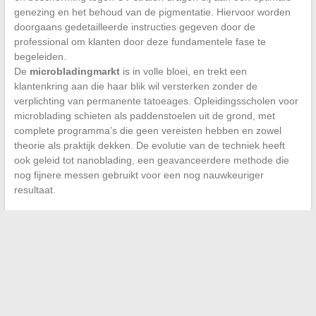
genezing en het behoud van de pigmentatie. Hiervoor worden
doorgaans gedetailleerde instructies gegeven door de
professional om klanten door deze fundamentele fase te
begeleiden.
De
microbladingmarkt
is in volle bloei, en trekt een
klantenkring aan die haar blik wil versterken zonder de
verplichting van permanente tatoeages. Opleidingsscholen voor
microblading schieten als paddenstoelen uit de grond, met
complete programma’s die geen vereisten hebben en zowel
theorie als praktijk dekken. De evolutie van de techniek heeft
ook geleid tot nanoblading, een geavanceerdere methode die
nog fijnere messen gebruikt voor een nog nauwkeuriger
resultaat.
←
Professionele fotograaf worden: welke opleiding kiezen?
Essentiële informatie over Hollywood-acteurs: Van hun
carrière tot hun persoonlijke leven
→