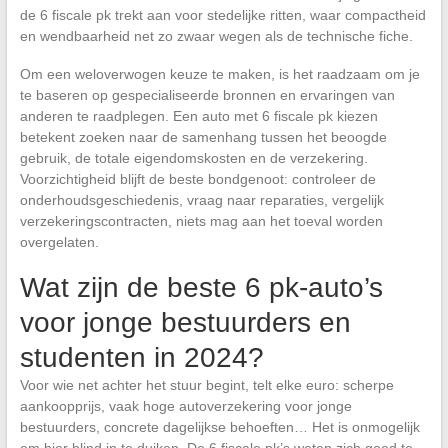
de 6 fiscale pk trekt aan voor stedelijke ritten, waar compactheid
en wendbaarheid net zo zwaar wegen als de technische fiche.
Om een weloverwogen keuze te maken, is het raadzaam om je
te baseren op gespecialiseerde bronnen en ervaringen van
anderen te raadplegen. Een auto met 6 fiscale pk kiezen
betekent zoeken naar de samenhang tussen het beoogde
gebruik, de totale eigendomskosten en de verzekering.
Voorzichtigheid blijft de beste bondgenoot: controleer de
onderhoudsgeschiedenis, vraag naar reparaties, vergelijk
verzekeringscontracten, niets mag aan het toeval worden
overgelaten.
Wat zijn de beste 6 pk-auto’s
voor jonge bestuurders en
studenten in 2024?
Voor wie net achter het stuur begint, telt elke euro: scherpe
aankoopprijs, vaak hoge autoverzekering voor jonge
bestuurders, concrete dagelijkse behoeften… Het is onmogelijk
om hier blind in te duiken. De 6 fiscale pk’s weten zich goed te