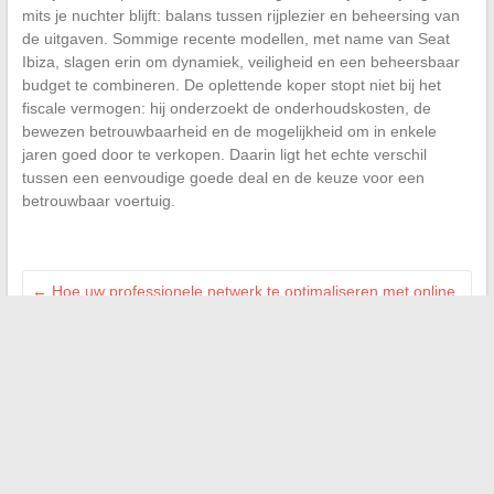
mits je nuchter blijft: balans tussen rijplezier en beheersing van
de uitgaven. Sommige recente modellen, met name van Seat
Ibiza, slagen erin om dynamiek, veiligheid en een beheersbaar
budget te combineren. De oplettende koper stopt niet bij het
fiscale vermogen: hij onderzoekt de onderhoudskosten, de
bewezen betrouwbaarheid en de mogelijkheid om in enkele
jaren goed door te verkopen. Daarin ligt het echte verschil
tussen een eenvoudige goede deal en de keuze voor een
betrouwbaar voertuig.
←
Hoe uw professionele netwerk te optimaliseren met online
B2B digitale oplossingen
Hoe partner-artisan te worden bij Leroy Merlin en uw activiteit
te stimuleren
→
Search