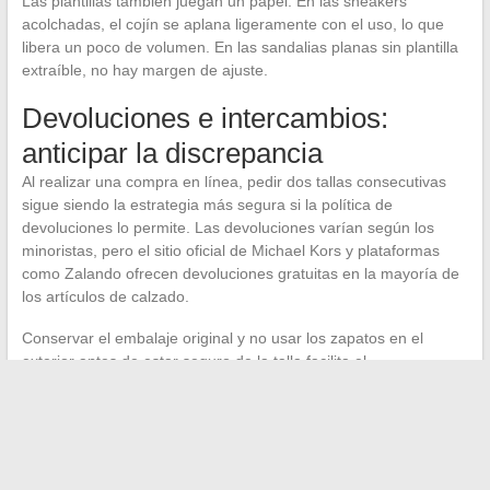
Las plantillas también juegan un papel. En las sneakers
acolchadas, el cojín se aplana ligeramente con el uso, lo que
libera un poco de volumen. En las sandalias planas sin plantilla
extraíble, no hay margen de ajuste.
Devoluciones e intercambios:
anticipar la discrepancia
Al realizar una compra en línea, pedir dos tallas consecutivas
sigue siendo la estrategia más segura si la política de
devoluciones lo permite. Las devoluciones varían según los
minoristas, pero el sitio oficial de Michael Kors y plataformas
como Zalando ofrecen devoluciones gratuitas en la mayoría de
los artículos de calzado.
Conservar el embalaje original y no usar los zapatos en el
exterior antes de estar seguro de la talla facilita el
procedimiento. Un tacón usado sobre parquet durante diez
minutos en casa dará una idea mucho mejor de la talla que una
simple prueba de pie, inmóvil.
La elección de la talla correcta en Michael Kors se resume a un