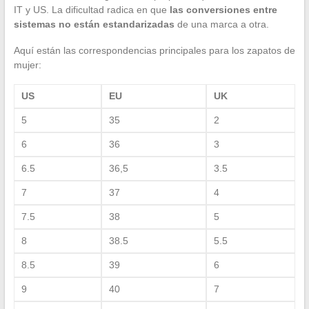
IT y US. La dificultad radica en que
las conversiones entre
sistemas no están estandarizadas
de una marca a otra.
Aquí están las correspondencias principales para los zapatos de
mujer:
US
EU
UK
5
35
2
6
36
3
6.5
36,5
3.5
7
37
4
7.5
38
5
8
38.5
5.5
8.5
39
6
9
40
7