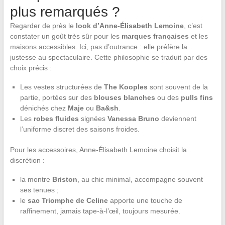
plus remarqués ?
Regarder de près le
look d’Anne-Élisabeth Lemoine
, c’est
constater un goût très sûr pour les
marques françaises
et les
maisons accessibles. Ici, pas d’outrance : elle préfère la
justesse au spectaculaire. Cette philosophie se traduit par des
choix précis :
Les vestes structurées de
The Kooples
sont souvent de la
partie, portées sur des
blouses blanches
ou des
pulls fins
dénichés chez
Maje
ou
Ba&sh
.
Les
robes fluides
signées
Vanessa Bruno
deviennent
l’uniforme discret des saisons froides.
Pour les accessoires, Anne-Élisabeth Lemoine choisit la
discrétion :
la montre
Briston
, au chic minimal, accompagne souvent
ses tenues ;
le
sac Triomphe de Celine
apporte une touche de
raffinement, jamais tape-à-l’œil, toujours mesurée.