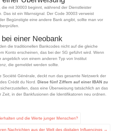
 die mit 30003 beginnt, während der Dienstleister
n. Das ist ein Warnsignal. Der Code 30003 verweist
er Begünstigte eine andere Bank angibt, sollte man vor
überprüfen.
 bei einer Neobank
n die traditionellen Bankcodes nicht auf die gleiche
m Konto erscheinen, das bei der SG geführt wird. Wenn
e angeblich von einem anderen Typ von Institut
enz, die gemeldet werden sollte.
ie Société Générale, deckt nun das gesamte Netzwerk der
 des Crédit du Nord.
Diese fünf Ziffern auf einer IBAN zu
 sicherzustellen, dass eine Überweisung tatsächlich an das
er Zeit, in der Bankfusionen die Identifikatoren neu ordnen.
Verhalten und die Werte junger Menschen?
en Nachrichten aus der Welt des digitalen Influencings
→