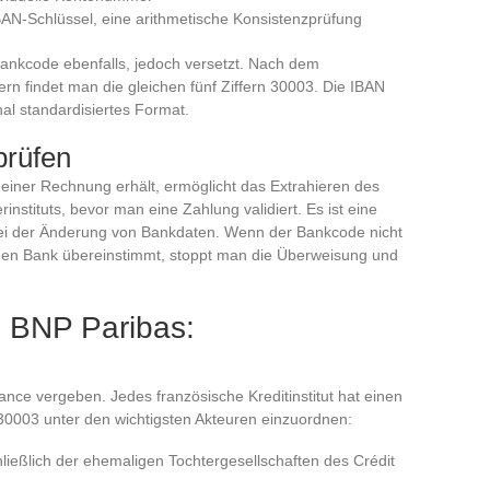
BAN-Schlüssel, eine arithmetische Konsistenzprüfung
Bankcode ebenfalls, jedoch versetzt. Nach dem
rn findet man die gleichen fünf Ziffern 30003. Die IBAN
onal standardisiertes Format.
prüfen
einer Rechnung erhält, ermöglicht das Extrahieren des
stituts, bevor man eine Zahlung validiert. Es ist eine
bei der Änderung von Bankdaten. Wenn der Bankcode nicht
en Bank übereinstimmt, stoppt man die Überweisung und
 BNP Paribas:
n
ce vergeben. Jedes französische Kreditinstitut hat einen
 30003 unter den wichtigsten Akteuren einzuordnen:
hließlich der ehemaligen Tochtergesellschaften des Crédit