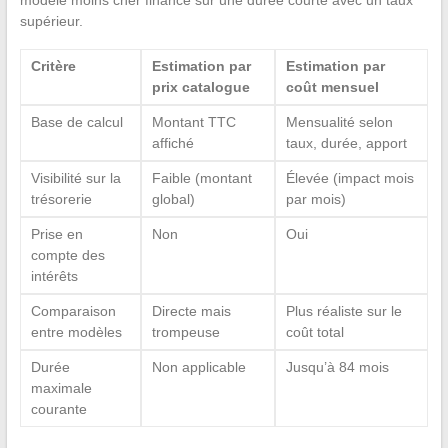
modèle moins cher financé sur une durée courte avec un taux
supérieur.
Critère
Estimation par
Estimation par
prix catalogue
coût mensuel
Base de calcul
Montant TTC
Mensualité selon
affiché
taux, durée, apport
Visibilité sur la
Faible (montant
Élevée (impact mois
trésorerie
global)
par mois)
Prise en
Non
Oui
compte des
intérêts
Comparaison
Directe mais
Plus réaliste sur le
entre modèles
trompeuse
coût total
Durée
Non applicable
Jusqu’à 84 mois
maximale
courante