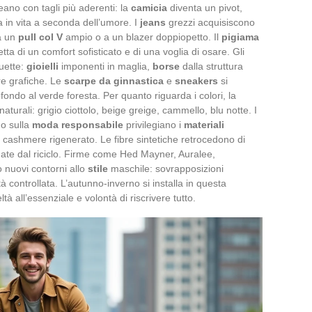
leano con tagli più aderenti: la
camicia
diventa un pivot,
 in vita a seconda dell’umore. I
jeans
grezzi acquisiscono
 a un
pull col V
ampio o a un blazer doppiopetto. Il
pigiama
etta di un comfort sofisticato e di una voglia di osare. Gli
ouette:
gioielli
imponenti in maglia,
borse
dalla struttura
re grafiche. Le
scarpe da ginnastica
e
sneakers
si
fondo al verde foresta. Per quanto riguarda i colori, la
aturali: grigio ciottolo, beige greige, cammello, blu notte. I
o sulla
moda responsabile
privilegiano i
materiali
o, cashmere rigenerato. Le fibre sintetiche retrocedono di
, nate dal riciclo. Firme come Hed Mayner, Auralee,
 nuovi contorni allo
stile
maschile: sovrapposizioni
à controllata. L’autunno-inverno si installa in questa
tà all’essenziale e volontà di riscrivere tutto.