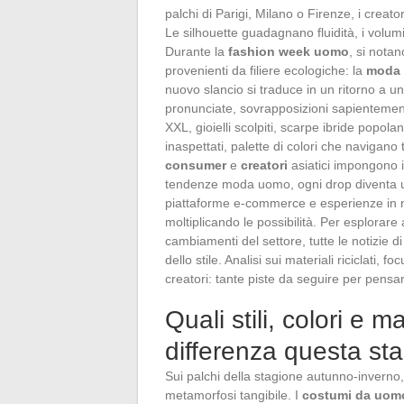
palchi di Parigi, Milano o Firenze, i crea
Le silhouette guadagnano fluidità, i volumi
Durante la
fashion week uomo
, si notan
provenienti da filiere ecologiche: la
moda 
nuovo slancio si traduce in un ritorno a u
pronunciate, sovrapposizioni sapientemen
XXL, gioielli scolpiti, scarpe ibride popolano 
inaspettati, palette di colori che navigano
consumer
e
creatori
asiatici impongono il
tendenze moda uomo, ogni drop diventa 
piattaforme e-commerce e esperienze in n
moltiplicando le possibilità. Per esplorare 
cambiamenti del settore, tutte le notizie
dello stile. Analisi sui materiali riciclati, 
creatori: tante piste da seguire per pens
Quali stili, colori e 
differenza questa st
Sui palchi della stagione autunno-inverno,
metamorfosi tangibile. I
costumi da uom