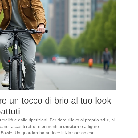
e un tocco di brio al tuo look
attuti
ralità e dalle ripetizioni. Per dare rilievo al proprio
stile
, si
bane, accenti rétro, riferimenti ai
creatori
o a figure
 Bowie. Un guardaroba audace inizia spesso con