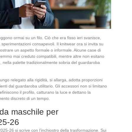
reggono ormai su un filo. Ciò che era fisso ieri svanisce,
sperimentazioni consapevoli. Il knitwear ora si invita su
mostrare un aspetto formale o informale. Alcune case di
mmo mai creduto compatibili, mentre altre non esitano
llo, nella palette tradizionalmente sobria del guardaroba
 lungo relegato alla rigidità, si allarga, adotta proporzioni
ienti dal guardaroba utilitario. Gli accessori non si limitano
efiniscono il profilo, catturano la luce e dettano la
amento discreto di un tempo.
oda maschile per
25-26
025-26 si scrive con l’inchiostro della trasformazione. Sui