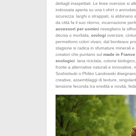
dettagli inaspettati. Le linee oversize si al
indossata aperta su una t-shirt o annodata
sicurezza: larghi o strappati, si abbinano
da città fa il suo ritorno, incarnazione perf
accessori per uomini
risvegliano la silh
decisa o morbida,
orologi
oversize, cintu
permettono colori vivaci, dal bordeaux pro
stagione si radica in sfumature minerali e n
creatori che puntano sul
made in France
ecologici
: lana riciclata, cotone biologic
fronte a alternative naturali e innovative
Soshiotsuki o Philéo Landowski disegnano
creative, assemblaggi di texture, singolarit
tensione feconda tra eredità e novità, fedel