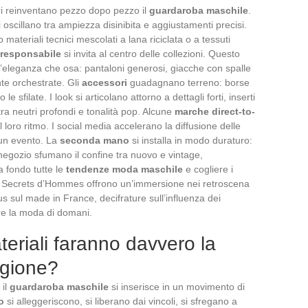
tori reinventano pezzo dopo pezzo il
guardaroba maschile
.
 oscillano tra ampiezza disinibita e aggiustamenti precisi.
o materiali tecnici mescolati a lana riciclata o a tessuti
responsabile
si invita al centro delle collezioni. Questo
n’eleganza che osa: pantaloni generosi, giacche con spalle
te orchestrate. Gli
accessori
guadagnano terreno: borse
le sfilate. I look si articolano attorno a dettagli forti, inserti
 tra neutri profondi e tonalità pop. Alcune
marche direct-to-
 loro ritmo. I social media accelerano la diffusione delle
un evento. La
seconda mano
si installa in modo duraturo:
egozio sfumano il confine tra nuovo e vintage,
a fondo tutte le
tendenze moda maschile
e cogliere i
 di Secrets d’Hommes offrono un’immersione nei retroscena
focus sul made in France, decifrature sull’influenza dei
are la moda di domani.
materiali faranno davvero la
agione?
 il
guardaroba maschile
si inserisce in un movimento di
o
si alleggeriscono, si liberano dai vincoli, si sfregano a