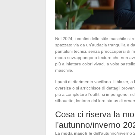
Nel 2024, i confini dello stile maschile si 
spazzato via da un’audacia tranquilla e da 
pantaloni tecnici, senza preoccuparsi di 
moda sovrappongono texture che non avre
più a iniettare colori vivaci, a volte paste
maschile.
I punti di riferimento vacillano. Il blazer, a
oversize o si arricchisce di dettagli proven
più a completare l’outfit: si impongono, rid
silhouette, lontano dal loro status di orn
Cosa ci riserva la m
l’autunno/inverno 20
La
moda maschile
dell’autunno/inverno 2