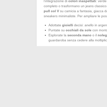
l’integrazione di
colori inaspettati
: verde 
completo o trasformano un jeans classico.
pull col V
su camicia a fantasia, giacca da
sneakers minimaliste. Per ampliare le poss
Adottate
gioielli
decisi: anello in argen
Puntate su
occhiali da sole
con montat
Esplorate la
seconda mano
o il
noleg
guardaroba senza cedere alla moltiplic
Il
mix di materiali
gioca anche la sua parte:
lavato… È meglio privilegiare le creazioni 
si reinventa. Le
marche direct-to-consu
scuotono le abitudini e alimentano la creat
XXL su un cappotto lungo, un
orologio v
un tocco di brio ai vostri outfit, testate a
maschile ha offerto tanta libertà. Questo 
nuovi codici, a modo loro.
←
Il matrimonio di Charlotte d’Ornellas e