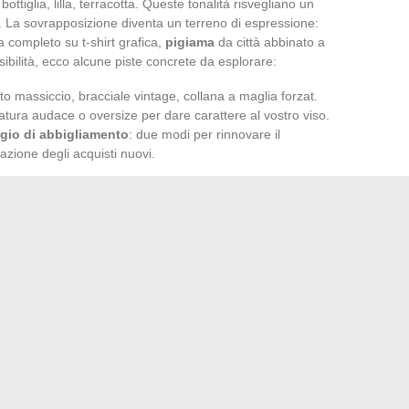
bottiglia, lilla, terracotta. Queste tonalità risvegliano un
 La sovrapposizione diventa un terreno di espressione:
 completo su t-shirt grafica,
pigiama
da città abbinato a
ibilità, ecco alcune piste concrete da esplorare:
to massiccio, bracciale vintage, collana a maglia forzat.
ura audace o oversize per dare carattere al vostro viso.
gio di abbigliamento
: due modi per rinnovare il
azione degli acquisti nuovi.
 velluto a coste, lana riciclata, cotone biologico, lino
realizzate in
materiali ecologici
, riflesso di una moda che
mer
e alcuni creatori provenienti dall’Asia rinnovano i tagli,
ività. Spesso, la differenza sta in un dettaglio: una cintura
intage
ben scelto, una borsa portata a tracolla. Osate dare
ssociazioni inedite, mescolate le influenze. Mai il guardaroba
terreno di gioco aspetta solo coloro che vogliono scrivere
 Geoffroy Lejeune: tra convinzioni e vita privata