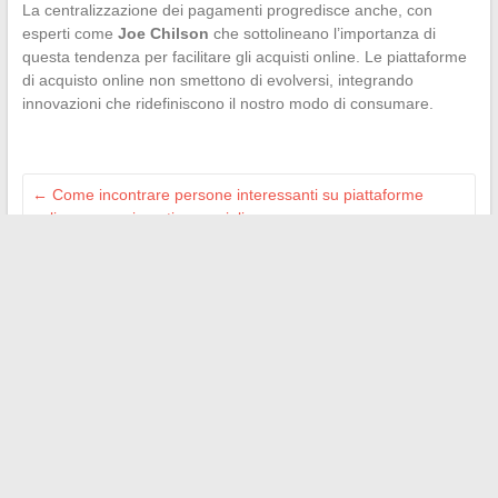
La centralizzazione dei pagamenti progredisce anche, con
esperti come
Joe Chilson
che sottolineano l’importanza di
questa tendenza per facilitare gli acquisti online. Le piattaforme
di acquisto online non smettono di evolversi, integrando
innovazioni che ridefiniscono il nostro modo di consumare.
←
Come incontrare persone interessanti su piattaforme
online: suggerimenti e consigli
Ottimizzare il proprio percorso universitario: come utilizzare
efficacemente gli strumenti digitali a disposizione degli
studenti?
→
Search