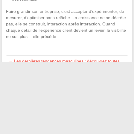
Faire grandir son entreprise, c’est accepter d’expérimenter, de
mesurer, d’optimiser sans relâche. La croissance ne se décrète
pas, elle se construit, interaction après interaction. Quand
chaque détail de l’expérience client devient un levier, la visibilité
ne suit plus… elle précède.
←
Les dernières tendances masculines : découvrez toutes
les actualités lifestyle pour hommes
Comment optimiser votre réseau professionnel grâce aux
solutions digitales B2B en ligne
→
Recherche