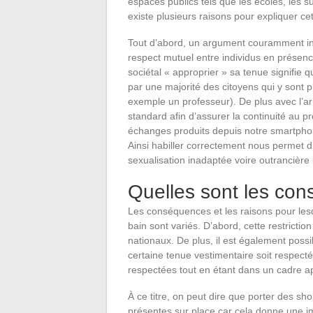
espaces publics tels que les écoles, les 
existe plusieurs raisons pour expliquer cett
Tout d’abord, un argument couramment invoq
respect mutuel entre individus en présen
sociétal « approprier » sa tenue signifie 
par une majorité des citoyens qui y sont p
exemple un professeur). De plus avec l’ar
standard afin d’assurer la continuité au p
échanges produits depuis notre smartphone
Ainsi habiller correctement nous permet d’
sexualisation inadaptée voire outrancière 
Quelles sont les co
Les conséquences et les raisons pour lesqu
bain sont variés. D’abord, cette restricti
nationaux. De plus, il est également possi
certaine tenue vestimentaire soit respecté
respectées tout en étant dans un cadre a
À ce titre, on peut dire que porter des sho
présentes sur place car cela donne une im