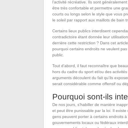
l’activité récréative. Ils sont généraleme
être très confortable et permettre une gr
courts ou longs selon le style que vous p
le soleil par rapport aux maillots de bain t
Certains lieux publics interdisent cependa
contradictoire étant donnée leur utilisatio
derrière cette restriction ? Dans cet artic
pourquoi certains endroits ne veulent pas 
public.
Tout d’abord, il faut reconnaître que be
hors du cadre du sport et/ou des activités r
arguments découlent du fait qu’ils exposer
serait considérable comme offensif ou dé
Pourquoi sont-ils inte
De nos jours, s’habiller de manière inapp
et peut être punissable par la loi. Il exis
gens peuvent porter à certains endroits 
gouvernements locaux ou fédéraux interdi