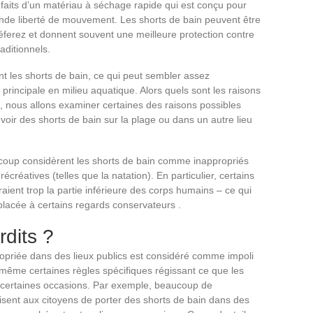
nt faits d’un matériau à séchage rapide qui est conçu pour
ande liberté de mouvement. Les shorts de bain peuvent être
réferez et donnent souvent une meilleure protection contre
raditionnels.
nt les shorts de bain, ce qui peut sembler assez
n principale en milieu aquatique. Alors quels sont les raisons
le, nous allons examiner certaines des raisons possibles
voir des shorts de bain sur la plage ou dans un autre lieu
aucoup considèrent les shorts de bain comme inappropriés
écréatives (telles que la natation). En particulier, certains
aient trop la partie inférieure des corps humains – ce qui
placée à certains regards conservateurs .
rdits ?
ropriée dans des lieux publics est considéré comme impoli
te même certaines règles spécifiques régissant ce que les
à certaines occasions. Par exemple, beaucoup de
sent aux citoyens de porter des shorts de bain dans des