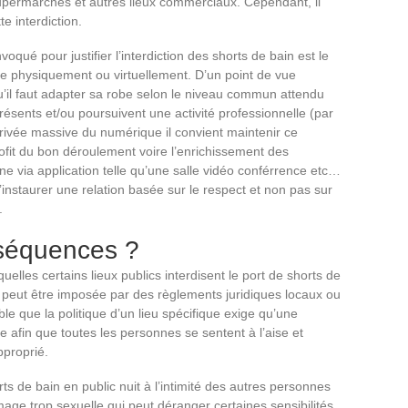
supermarchés et autres lieux commerciaux. Cependant, il
e interdiction.
ué pour justifier l’interdiction des shorts de bain est le
ce physiquement ou virtuellement. D’un point de vue
qu’il faut adapter sa robe selon le niveau commun attendu
résents et/ou poursuivent une activité professionnelle (par
rivée massive du numérique il convient maintenir ce
rofit du bon déroulement voire l’enrichissement des
 via application telle qu’une salle vidéo conférrence etc…
instaurer une relation basée sur le respect et non pas sur
.
nséquences ?
elles certains lieux publics interdisent le port de shorts de
on peut être imposée par des règlements juridiques locaux ou
ble que la politique d’un lieu spécifique exige qu’une
e afin que toutes les personnes se sentent à l’aise et
pproprié.
rts de bain en public nuit à l’intimité des autres personnes
age trop sexuelle qui peut déranger certaines sensibilités